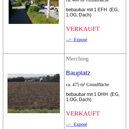
bebaubar mit 1 EFH (EG,
1.OG, Dach)
VERK
A
UFT
--> Exposé
Merching
Bauplatz
ca. 475 m² Grundfläche
bebaubar mit 1 DHH (EG,
1.OG, Dach)
VERKAUFT
-->
Exposé